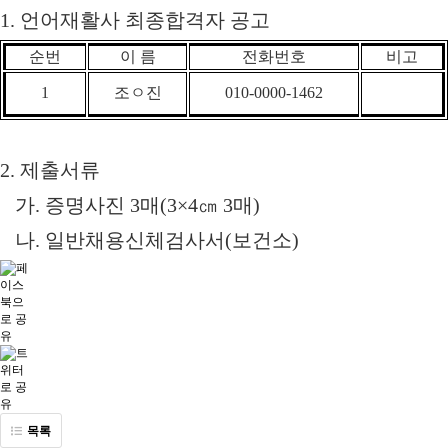
1. 언어재활사
최종합격자 공고
순번
이 름
전화번호
비고
1
조ㅇ진
010-0000-1462
2.
제출서류
가
.
증명사진
3
매
(3×4
㎝
3
매
)
나
.
일반채용신체검사서
(
보건소
)
목록