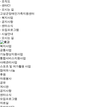
- 조직도
- 센터CI
- 오시는 길
고성군장애인가족지원센터
- 복지사업
- 공지사항
- 센터소식
- 모집프로그램
- 시설안내
- 오시는 길
복지사업
공통사업
기능향상지원사업
통합서비스지원사업
사례관리사업
스포츠 및 여가활용 사업
참여와 나눔
후원
자원봉사
공유
게시판
공지사항
센터소식
모집프로그램
자료실