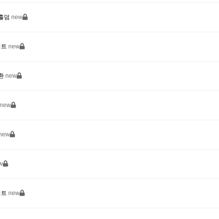
시홀덤
new
이트
new
반환
new
new
new
w
이트
new